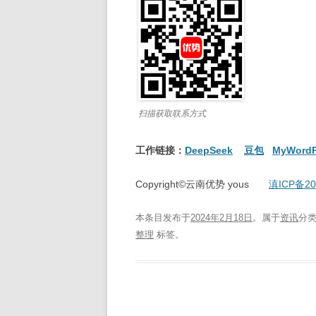
扫描获取联系方式
工作链接：
DeepSeek
豆包
MyWordP
Copyright©云南优势 yous
滇ICP备20
本条目发布于
2024年2月18日
。属于
资讯
分
整理
标签。