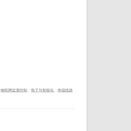
、
物联网监测控制
、
电子与智能化
、
终端线路